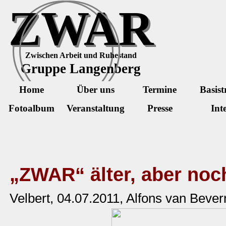
Direkt zum Seiteninhalt
ZWAR
Zwischen Arbeit und Ruhestand
Gruppe Langenberg
Home
Über uns
Termine
Basist
Fotoalbum
Veranstaltung
Presse
Int
„ZWAR“ älter, aber noch
Velbert, 04.07.2011, Alfons van Bever